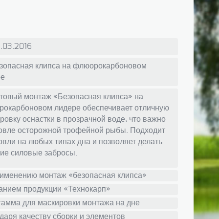
.03.2016
зопасная клипса на флюорокарбоновом
ре
товый монтаж «Безопасная клипса» на
окарбоновом лидере обеспечивает отличную
ровку оснастки в прозрачной воде, что важно
овле осторожной трофейной рыбы. Подходит
овли на любых типах дна и позволяет делать
ие силовые забросы.
применению монтаж «безопасная клипса»
ванием продукции «Технокарп»
гамма для маскировки монтажа на дне
даря качеству сборки и элементов