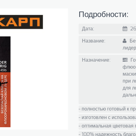
Подробности:
Дата:
26
Название:
Бе
лиде
Назначение:
Го
флюор
маски
при л
для л
дальн
- полностью готовый к 
- изготовлен с использо
- оптимальная цветовая 
- 100% надежность благо