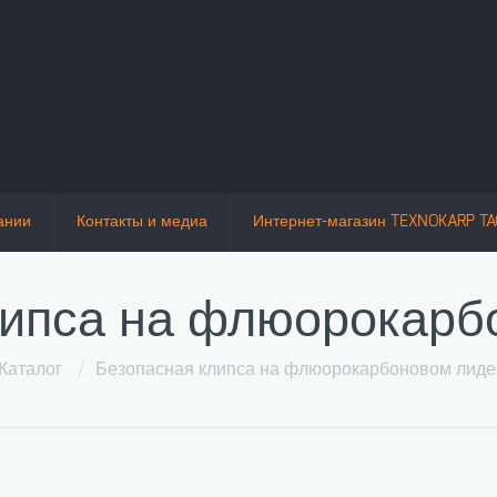
ании
Контакты и медиа
Интернет-магазин TEXNOKARP TA
липса на флюорокарб
Каталог
/
Безопасная клипса на флюорокарбоновом лидер