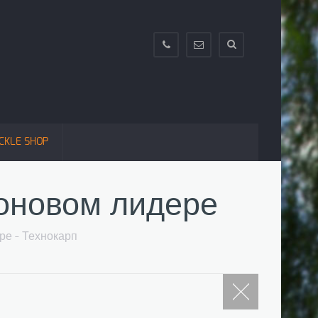
+38(063)995-
info@texnokarp.com
88-
66;+38(097)662-
13-
83;+38(099)296-
CKLE SHOP
13-
44
оновом лидере
е - Технокарп