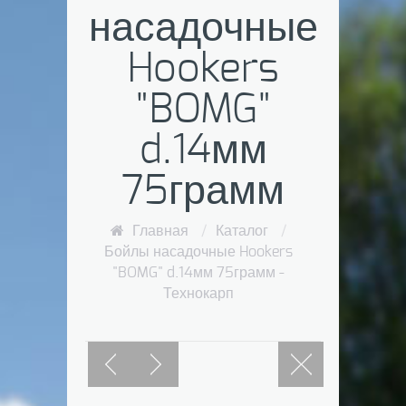
насадочные
Hookers
"BOMG"
d.14мм
75грамм
Главная
/
Каталог
/
Бойлы насадочные Hookers
"BOMG" d.14мм 75грамм -
Технокарп