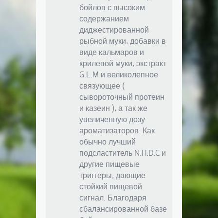
бойлов с высоким
содержанием
диджестированной
рыбной муки, добавки в
виде кальмаров и
крилевой муки, экстракт
G.L.M и великолепное
связующее (
сывороточный протеин
и казеин ), а так же
увеличенную дозу
ароматизаторов. Как
обычно лучший
подсластитель N.H.D.C и
другие пищевые
триггеры, дающие
стойкий пищевой
сигнал. Благодаря
сбалансированной базе