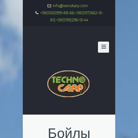
info@texnokarp.com
+38(063)995-88-66;+38(097)662-13-
83;+38(099)296-13-44
Бойлы