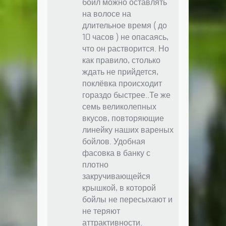
бойл можно оставлять
на волосе на
длительное время ( до
10 часов ) не опасаясь,
что он растворится. Но
как правило, столько
ждать не прийдется,
поклёвка происходит
гораздо быстрее..Те же
семь великолепных
вкусов, повторяющие
линейку наших вареных
бойлов. Удобная
фасовка в банку с
плотно
закручивающейся
крышкой, в которой
бойлы не пересыхают и
не теряют
аттрактивности.