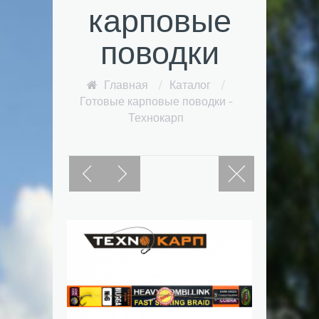
карповые
поводки
Главная
/
Каталог
/
Готовые карповые поводки -
Технокарп