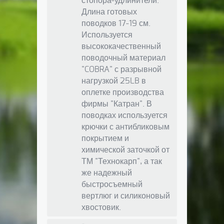
стопора-удлинители.
Длина готовых
поводков 17-19 см.
Используется
высококачественный
поводочный материал
"COBRA" с разрывной
нагрузкой 25LB в
оплетке производства
фирмы "Катран". В
поводках используется
крючки с антибликовым
покрытием и
химической заточкой от
ТМ "Технокарп", а так
же надежный
быстросъемный
вертлюг и силиконовый
хвостовик.