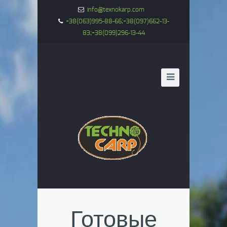
info@texnokarp.com
+38(063)995-88-66;+38(097)662-13-
83;+38(099)296-13-44
Готовые