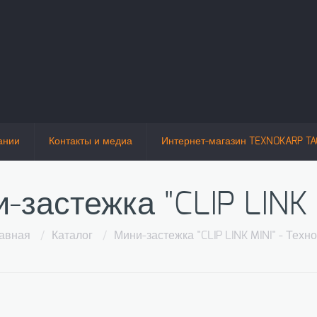
ании
Контакты и медиа
Интернет-магазин TEXNOKARP TA
-застежка "CLIP LINK 
авная
/
Каталог
/
Мини-застежка "CLIP LINK MINI" - Техн