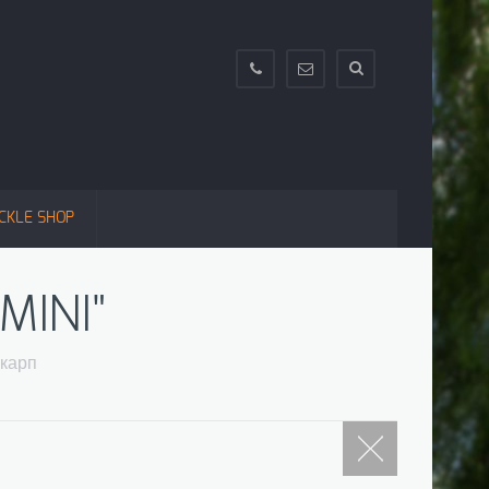
+38(063)995-
info@texnokarp.com
88-
66;+38(097)662-
13-
83;+38(099)296-
CKLE SHOP
13-
44
MINI"
окарп