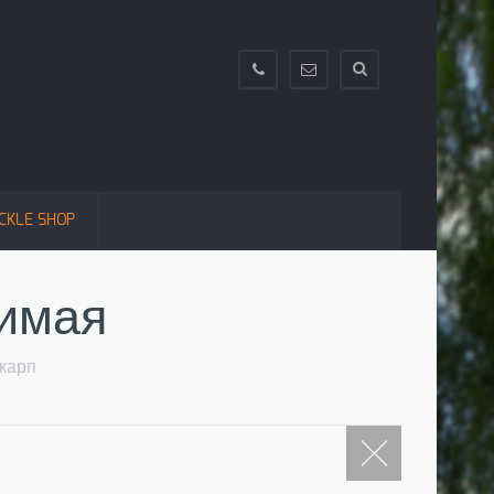
+38(063)995-
info@texnokarp.com
88-
66;+38(097)662-
13-
83;+38(099)296-
CKLE SHOP
13-
44
римая
окарп