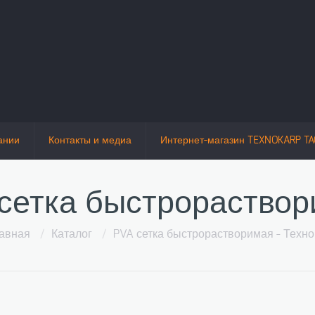
ании
Контакты и медиа
Интернет-магазин TEXNOKARP TA
сетка быстрораство
авная
/
Каталог
/
PVA сетка быстрорастворимая - Техн