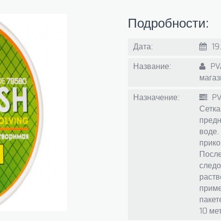
Подробности:
Дата:
19
Название:
PVA
магаз
Назначение:
PV
Сетка
предн
воде.
прико
После
следо
раств
приме
пакет
10 ме