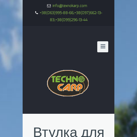
info@texnokarp.com
+38(063)995-88-66;+38(097)662-13-
83;+38(099)296-13-44
Втулка для