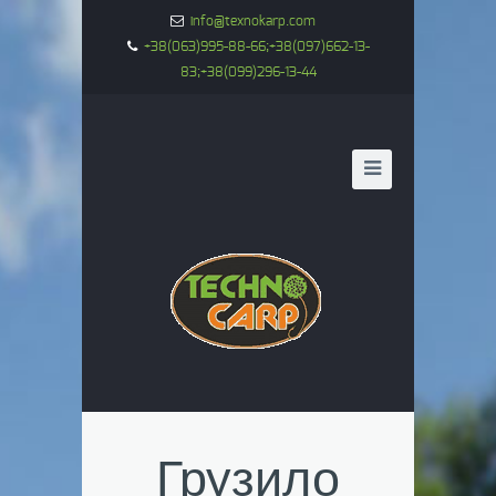
info@texnokarp.com
+38(063)995-88-66;+38(097)662-13-
83;+38(099)296-13-44
Грузило