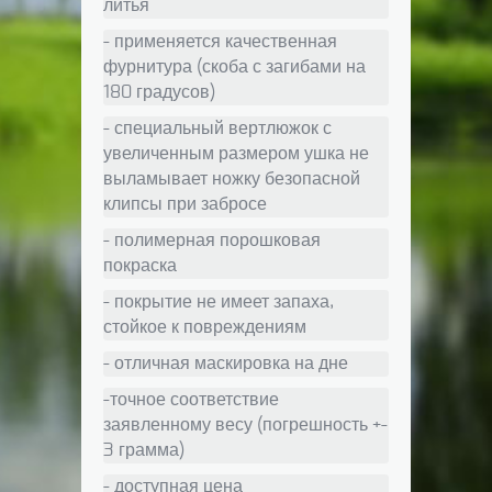
литья
- применяется качественная
фурнитура (скоба с загибами на
180 градусов)
- специальный вертлюжок с
увеличенным размером ушка не
выламывает ножку безопасной
клипсы при забросе
- полимерная порошковая
покраска
- покрытие не имеет запаха,
стойкое к повреждениям
- отличная маскировка на дне
-точное соответствие
заявленному весу (погрешность +-
3 грамма)
- доступная цена