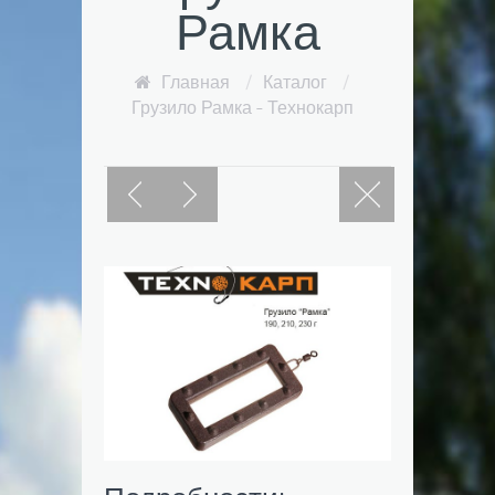
Рамка
Главная
/
Каталог
/
Грузило Рамка - Технокарп