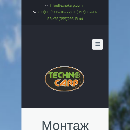
info@texnokarp.com
+38(063)995-88-66;+38(097)662-13-
83;+38(099)296-13-44
Монтаж