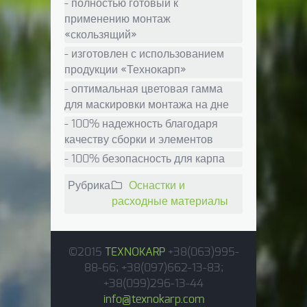
- полностью готовый к
применению монтаж
«скользящий»
- изготовлен с использованием
продукции «Технокарп»
- оптимальная цветовая гамма
для маскировки монтажа на дне
- 100% надежность благодаря
качеству сборки и элементов
- 100% безопасность для карпа
Рубрика:
Оснастки и
расходные материалы
©2015
TEXNOKARP
+38(063)995-
88-66; +38(097)662-13-83;
+38(099)296-13-44
info@texnokarp.com